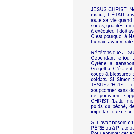
JÉSUS-CHRIST No
métier, IL ÉTAIT a
toute sa vie quand 
sortes, qualités, di
à exécuter. Il doit 
C’est pourquoi à N
humain avaient raté 
Réitérons que JÉSU
Cependant, le jour 
Cyrène a transpor
Golgotha. C’étaient 
coups & blessures 
soldats. Si Simon
JÉSUS-CHRIST, une
soupçonner sans dout
ne pouvaient sup
CHRIST, (battu, meu
poids du péché, d
important que celui 
S’IL avait besoin d
PÈRE ou à Pilate pa
Pour appuyer cet arg