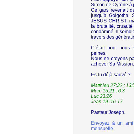
Simon de Cyrène à po
Ce gars revenait de
jusqu’à Golgotha.
JÉSUS CHRIST, mais
la brutalité, cruaut
condamné. Il semble
travers des générati
C’était pour nous
peines.
Nous ne croyons pa
achever Sa Mission.
Es-tu déjà sauvé ?
Matthieu 27:32 ; 13:
Marc 15:21 ; 6:3
Luc 23:26
Jean 19 :16-17
Pasteur Joseph
.
Envoyez à un ami
mensuelle