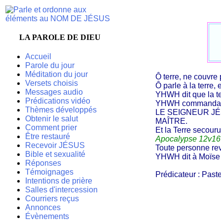
LA PAROLE DE DIEU
Accueil
Parole du jour
Méditation du jour
Ô terre, ne couvre
Versets choisis
Ô parle à la terre,
Messages audio
YHWH dit que la te
Prédications vidéo
YHWH commanda au
Thèmes développés
LE SEIGNEUR JÉSU
Obtenir le salut
MAÎTRE.
Comment prier
Et la Terre secouru
Être restauré
Apocalypse 12v16
Recevoir JÉSUS
Toute personne re
Bible et sexualité
YHWH dit à Moïse de
Réponses
Témoignages
Prédicateur : Paste
Intentions de prière
Salles d'intercession
Courriers reçus
Annonces
Évènements