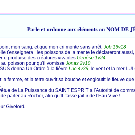
Parle et ordonne aux éléments au NOM DE 
 point mon sang, et que mon cri monte sans arrêt.
Job 16v18
 elle t'enseignera ; les poissons de la mer te le déclareront aussi
rre produise des créatures vivantes
Genèse 1v24
 poisson pour qu'il vomisse
Jonas 2v10
.
S donna Un Ordre à la fièvre
Luc 4v39
, le vent et la mer LUI
t la femme, et la terre ouvrit sa bouche et engloutit le fleuve q
.
vêtue de La Puissance du SAINT ESPRIT a l'Autorité de comm
 parler au Rocher, afin qu'IL fasse jaillir de l'Eau Vive !
ur Givelord.