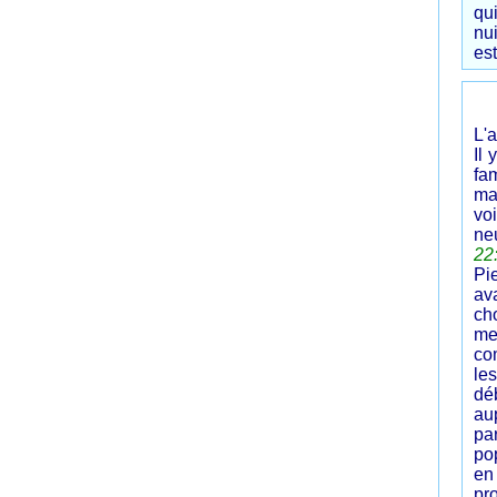
qu
nui
est
L'a
Il 
fa
ma
voi
ne
22
Pi
av
ch
me
co
le
dé
au
pa
po
en
pr