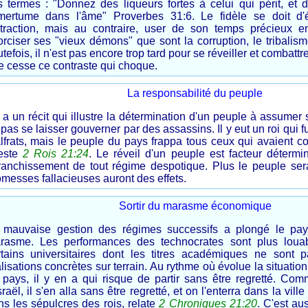
s termes : "Donnez des liqueurs fortes à celui qui périt, et 
amertume dans l'âme" Proverbes 31:6. Le fidèle se doit d'é
straction, mais au contraire, user de son temps précieux e
rciser ses "vieux démons" que sont la corruption, le tribalisme
tefois, il n'est pas encore trop tard pour se réveiller et combattr
e cesse ce contraste qui choque.
La responsabilité du peuple
y a un récit qui illustre la détermination d'un peuple à assumer
pas se laisser gouverner par des assassins. Il y eut un roi qui 
lfrats, mais le peuple du pays frappa tous ceux qui avaient con
teste
2 Rois 21:24
. Le réveil d'un peuple est facteur déterm
franchissement de tout régime despotique. Plus le peuple sera
messes fallacieuses auront des effets.
Sortir du marasme économique
 mauvaise gestion des régimes successifs a plongé le pa
rasme. Les performances des technocrates sont plus loua
rtains universitaires dont les titres académiques ne sont 
alisations concrètes sur terrain. Au rythme où évolue la situat
 pays, il y en a qui risque de partir sans être regretté. Com
sraël, il s'en alla sans être regretté, et on l'enterra dans la vil
ns les sépulcres des rois, relate
2 Chroniques 21:20
. C'est aus