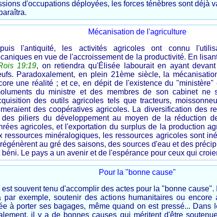
ssions d'occupations déployées, les forces ténèbres sont déjà 
araîtra.
Mécanisation de l'agriculture
puis l'antiquité, les activités agricoles ont connu l'util
caniques en vue de l'accroissement de la productivité. En lisan
Rois 19:19
, on retiendra qu'Élisée labourait en ayant devant
ufs. Paradoxalement, en plein 21ème siècle, la mécanisation
ore une réalité ; et ce, en dépit de l'existence du "ministère" 
oluments du ministre et des membres de son cabinet ne 
acquisition des outils agricoles tels que tracteurs, moissonneu
imeraient des coopératives agricoles. La diversification des re
 des piliers du développement au moyen de la réduction de
rées agricoles, et l'exportation du surplus de la production ag
x ressources minéralogiques, les ressources agricoles sont iné
régénèrent au gré des saisons, des sources d'eau et des précipi
 béni. Le pays a un avenir et de l'espérance pour ceux qui croie
Pour la "bonne cause"
est souvent tenu d'accomplir des actes pour la "bonne cause". P
a par exemple, soutenir des actions humanitaires ou encore
ée à porter ses bagages, même quand on est pressé... Dans l
alement, il y a de bonnes causes qui méritent d'être soutenu