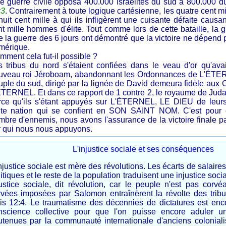
e guerre civile opposa 400.000 Israélites du sud à 800.000 d
:3
. Contrairement à toute logique cartésienne, les quatre cent mi
huit cent mille à qui ils infligèrent une cuisante défaite caus
nt mille hommes d'élite. Tout comme lors de cette bataille, la 
 la guerre des 6 jours ont démontré que la victoire ne dépend p
mérique.
ment cela fut-il possible ?
s tribus du nord s'étaient confiées dans le veau d'or qu'avait
uveau roi Jéroboam, abandonnant les Ordonnances de L'ÉTER
uple du sud, dirigé par la lignée de David demeura fidèle a
ÉTERNEL. Et dans ce rapport de 1 contre 2, le royaume de Juda 
rce qu'ils s'étant appuyés sur L'ÉTERNEL, LE DIEU de leurs
ute nation qui se confient en SON SAINT NOM. C'est pour 
mbre d'ennemis, nous avons l'assurance de la victoire finale
r qui nous nous appuyons.
L'injustice sociale et ses conséquences
njustice sociale est mère des révolutions. Les écarts de salaires
itiques et le reste de la population traduisent une injustice socia
justice sociale, dit révolution, car le peuple n'est pas corv
rvées imposées par Salomon entraînèrent la révolte des tribu
is 12:4. Le traumatisme des décennies de dictatures est enc
nscience collective pour que l'on puisse encore aduler u
utenues par la communauté internationale d'anciens colonialis