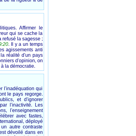
tiques. Affirmer le
ureur qui se cache la
a refusé la sagesse ;
9:20
. Il y a un temps
des agissements anti
la réalité d'un pays
onniers d'opinion, on
 à la démocratie.
r l'inadéquation qui
ont le pays regorge.
blics, et d'ignorer
ar l'inactivité. Les
ons, l'enseignement
lébrer avec fastes,
ternational, déployé
 un autre contraste
est dévoilé dans en