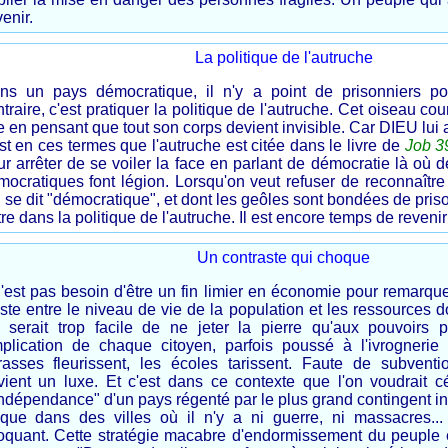
venir.
La politique de l'autruche
ns un pays démocratique, il n'y a point de prisonniers poli
traire, c'est pratiquer la politique de l'autruche. Cet oiseau co
e en pensant que tout son corps devient invisible. Car DIEU lui 
st en ces termes que l'autruche est citée dans le livre de
Job 3
ur arrêter de se voiler la face en parlant de démocratie là où 
mocratiques font légion. Lorsqu'on veut refuser de reconnaître 
 se dit "démocratique", et dont les geôles sont bondées de pris
re dans la politique de l'autruche. Il est encore temps de revenir
Un contraste qui choque
n'est pas besoin d'être un fin limier en économie pour remarque
ste entre le niveau de vie de la population et les ressources d
 serait trop facile de ne jeter la pierre qu'aux pouvoirs pu
implication de chaque citoyen, parfois poussé à l'ivrognerie p
rrasses fleurissent, les écoles tarissent. Faute de subventi
vient un luxe. Et c'est dans ce contexte que l'on voudrait cé
indépendance" d'un pays régenté par le plus grand contingent in
sque dans des villes où il n'y a ni guerre, ni massacres...
oquant. Cette stratégie macabre d'endormissement du peuple 