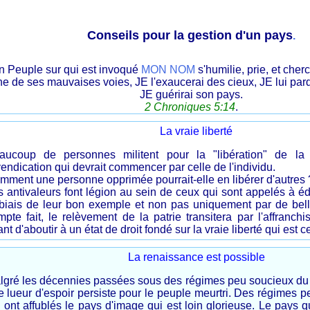
Conseils pour la gestion d'un pays
.
n Peuple sur qui est invoqué
MON NOM
s'humilie, prie, et cher
e de ses mauvaises voies, JE l'exaucerai des cieux, JE lui par
JE guérirai son pays.
2 Chroniques 5:14
.
La vraie liberté
aucoup de personnes militent pour la "libération" de la
endication qui devrait commencer par celle de l'individu.
mment une personne opprimée pourrait-elle en libérer d'autres 
s antivaleurs font légion au sein de ceux qui sont appelés à 
 biais de leur bon exemple et non pas uniquement par de bel
mpte fait, le relèvement de la patrie transitera par l'affranch
nt d'aboutir à un état de droit fondé sur la vraie liberté qui est 
La renaissance est possible
lgré les décennies passées sous des régimes peu soucieux du b
e lueur d'espoir persiste pour le peuple meurtri. Des régimes
 ont affublés le pays d'image qui est loin glorieuse. Le pays q