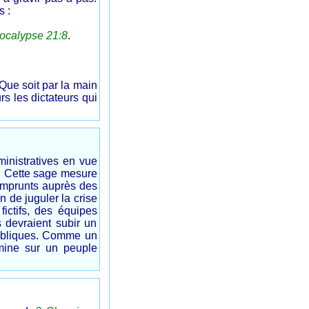
 :
ocalypse 21:8
.
.
Que soit par la main
 les dictateurs qui
nistratives en vue
. Cette sage mesure
 emprunts auprès des
n de juguler la crise
ictifs, des équipes
s devraient subir un
publiques. Comme un
omine sur un peuple