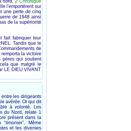
u nord,
2 Chronique
lle l'emportèrent sur
ant une perte de cinq
guerre de 1948 ainsi
as de la supériorité
 fait fabriquer leur
NEL. Tandis que le
ux Commandements de
remporta la victoire
 pères qui soutient
cela que malgré le
 par LE DIEU VIVANT
 entre les dirigeants
le avérée. Or qui dit
éable à volonté. Les
s du Nord, relate 1
ore présent dans la
n "timonier". Même
tes et les diverses