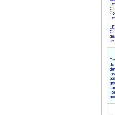
Le
C'
Pou
Les
LE
C'e
de
se
De
de
de
ins
pa
go
co
li
pa