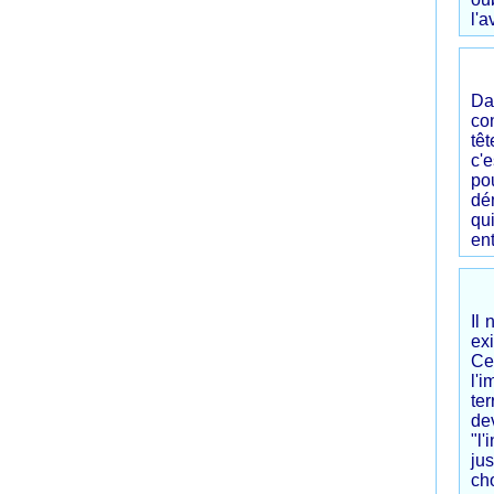
l'a
Da
con
têt
c'e
po
dé
qui
ent
Il 
exi
Ce
l'
te
de
"l'
ju
ch