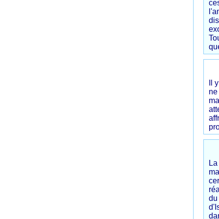
ce
l'
di
exo
Tou
qu
Il 
ne 
ma
at
af
pro
La
ma
ce
ré
du
d'I
da