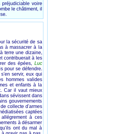
 préjudiciable voire
 tombe le châtiment, il
ose.
ur la sécurité de sa
pas à massacrer à la
à terre une dizaine,
t contribuerait à les
urer des épées,
Luc
s pour se défendre.
s'en servir, eux qui
 des hommes valides
es et enfants à la
. Car il vaut mieux
 dans sévissent dans
tains gouvernements
de collecte d'armes
 médiatisées captées
 allégrement à ces
rnements à désarmer
 qu'ils ont du mal à
 à gravir pas à pas.