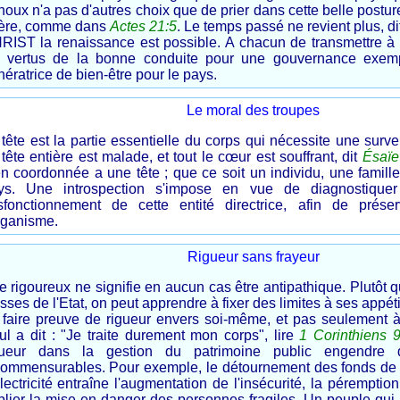
oux n'a pas d'autres choix que de prier dans cette belle postur
ière, comme dans
Actes 21:5
. Le temps passé ne revient plus, d
RIST la renaissance est possible. A chacun de transmettre à l
s vertus de la bonne conduite pour une gouvernance exempt
ératrice de bien-être pour le pays.
Le moral des troupes
 tête est la partie essentielle du corps qui nécessite une surv
tête entière est malade, et tout le cœur est souffrant, dit
Ésaïe
en coordonnée a une tête ; que ce soit un individu, une famill
ys. Une introspection s'impose en vue de diagnostiquer
sfonctionnement de cette entité directrice, afin de prése
rganisme.
Rigueur sans frayeur
re rigoureux ne signifie en aucun cas être antipathique. Plutôt
sses de l'Etat, on peut apprendre à fixer des limites à ses appéti
 faire preuve de rigueur envers soi-même, et pas seulement à 
ul a dit : "Je traite durement mon corps", lire
1 Corinthiens 9
gueur dans la gestion du patrimoine public engendre
commensurables. Pour exemple, le détournement des fonds de l
lectricité entraîne l'augmentation de l'insécurité, la pérempti
blier la mise en danger des personnes fragiles. Un peuple qui 