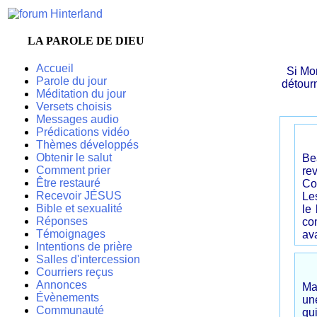
LA PAROLE DE DIEU
Accueil
Si Mo
Parole du jour
détourn
Méditation du jour
Versets choisis
Messages audio
Prédications vidéo
Thèmes développés
Obtenir le salut
Be
Comment prier
rev
Être restauré
Co
Recevoir JÉSUS
Le
Bible et sexualité
le
Réponses
co
Témoignages
ava
Intentions de prière
Salles d'intercession
Courriers reçus
Annonces
Ma
Évènements
un
Communauté
qui