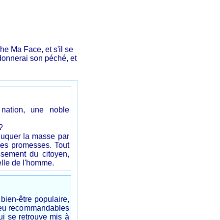
che Ma Face, et s'il se
donnerai son péché, et
 nation, une noble
?
éduquer la masse par
les promesses. Tout
issement du citoyen,
celle de l'homme.
ien-être populaire,
 peu recommandables
ui se retrouve mis à