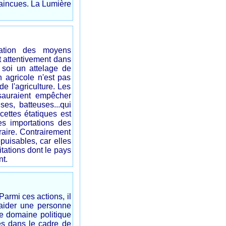
vaincues. La Lumière
isation des moyens
t attentivement dans
 soi un attelage de
 agricole n'est pas
de l'agriculture. Les
sauraient empêcher
ses, batteuses...qui
cettes étatiques est
s importations des
raire. Contrairement
puisables, car elles
tations dont le pays
nt.
armi ces actions, il
 aider une personne
e domaine politique
es dans le cadre de