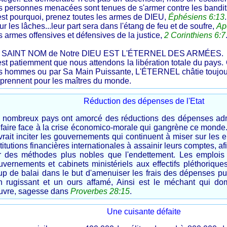
s personnes menacées sont tenues de s'armer contre les bandits
est pourquoi, prenez toutes les armes de DIEU,
Éphésiens 6:13
.
r les lâches...leur part sera dans l'étang de feu et de soufre,
Ap
 armes offensives et défensives de la justice,
2 Corinthiens 6:7
 SAINT NOM de Notre DIEU EST L'ÉTERNEL DES ARMÉES.
st patiemment que nous attendons la libération totale du pays. 
s hommes ou par Sa Main Puissante, L'ÉTERNEL châtie toujours
 prennent pour les maîtres du monde.
Réduction des dépenses de l'Etat
 nombreux pays ont amorcé des réductions des dépenses admi
 faire face à la crise économico-morale qui gangrène ce monde
vrait inciter les gouvernements qui continuent à miser sur les
titutions financières internationales à assainir leurs comptes, afi
r des méthodes plus nobles que l'endettement. Les emplois f
uvernements et cabinets ministériels aux effectifs pléthorique
up de balai dans le but d'amenuiser les frais des dépenses 
on rugissant et un ours affamé, Ainsi est le méchant qui d
uvre, sagesse dans
Proverbes 28:15
.
Une cuisante défaite