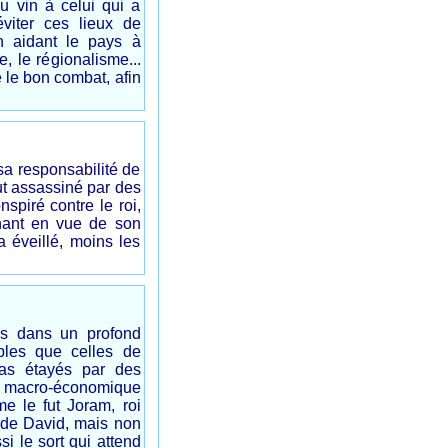
du vin à celui qui a
viter ces lieux de
n aidant le pays à
, le régionalisme...
e le bon combat, afin
 sa responsabilité de
fut assassiné par des
spiré contre le roi,
inant en vue de son
 éveillé, moins les
ys dans un profond
bles que celles de
pas étayés par des
ion macro-économique
me le fut Joram, roi
le de David, mais non
si le sort qui attend