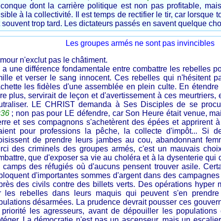
iconque dont la carrière politique est non pas profitable, mais
sible à la collectivité. Il est temps de rectifier le tir, car lorsque
 souvent trop tard. Les dictateurs passés en savent quelque ch
Les groupes armés ne sont pas invincibles
mour n'exclut pas le châtiment.
y a une différence fondamentale entre combattre les rebelles po
mille et verser le sang innocent. Ces rebelles qui n'hésitent 
chette les fidèles d'une assemblée en plein culte. En étendre 
re plus, servirait de leçon et d'avertissement à ces meurtriers, e
utraliser. LE CHRIST demanda à Ses Disciples de se proc
:36
; non pas pour LE défendre, car Son Heure était venue, mai
erre et ses compagnons s'achetèrent des épées et apprirent à 
aient pour professions la pêche, la collecte d'impôt... Si
oisissent de prendre leurs jambes au cou, abandonnant femm
rci des criminels des groupes armés, c'est un mauvais choix
mbattre, que d'exposer sa vie au choléra et à la dysenterie qui
s camps des réfugiés où d'aucuns pensent trouver asile. Cer
bloquent d'importantes sommes d'argent dans des campagnes 
près des civils contre des billets verts. Des opérations hyper
r les rebelles dans leurs maquis qui peuvent s'en prendre
pulations désarmées. La prudence devrait pousser ces gouve
 priorité les agresseurs, avant de dépouiller les populations
otéger. La démocratie n'est pas un ascenseur, mais un escalier