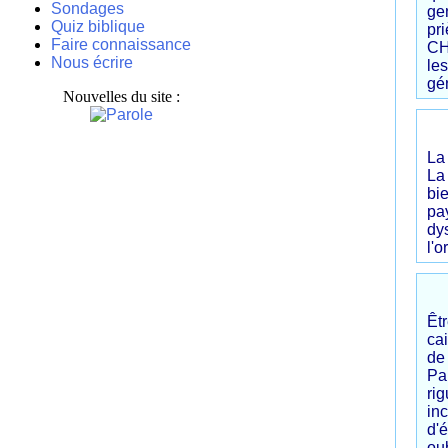
Sondages
gen
Quiz biblique
pr
Faire connaissance
CH
Nous écrire
le
gén
Nouvelles du site :
La
La 
bi
pa
dy
l'o
Êt
cai
de
Pa
ri
in
d'é
ou