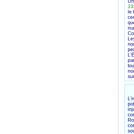
Un
13
le 
ce
que
nu
Com
Le
no
pe
L'
pa
to
no
su
L'i
pol
in
co
Ro
co
so