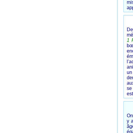
mi
app
De
mé
1 
bœ
enc
ém
l'
an
un
den
au
se 
est
On 
y 
âg
ég