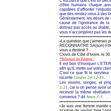
C'est parce que c'est un péch
d'être humains chaque ann
capables d'affronter l'impudi
que des rendez-vous à des lie
Généralement, les désirs de l
cause de l'ignorance de la s
donnez pas accès au diable,
vous n'accomplirez pas les dé
••••••••••••••••••••••••••••••••••
•
La question que j'aimerais 
RECONNAITRE SA(son) FIANCE
vous a destiné ?
Clovis de Côte d’Ivoire, le 30
*Réponse du Pasteur :
Il est bon d'invoquer L'ET
afin qu'IL mette sur votre ch
C'est ce que fit le serviteu
Genèse 24:12-15
raconte
.
Les visions, songes, et pr
5:21
, car si on pense avoir u
recevoir la même révélatio
Amos 3:3
convenus ? dit
.
••••••••••••••••••••••••••••••••••
•
Je suis une femme mariée e
m'arrive de vouloir faire l'am