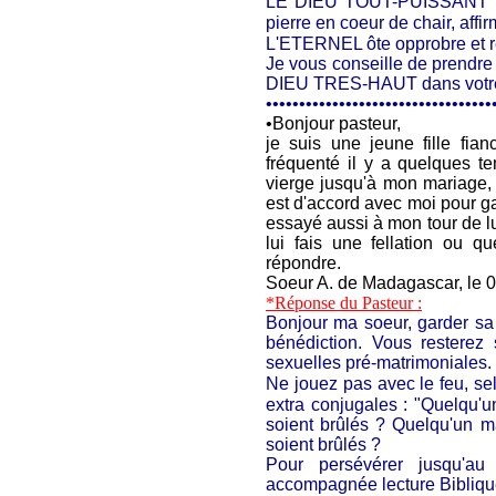
LE DIEU TOUT-PUISSANT le 
pierre en coeur de chair, affi
L'ETERNEL ôte opprobre et r
Je vous conseille de prendre 
DIEU TRES-HAUT dans votre m
••••••••••••••••••••••••••••••••••
•
Bonjour pasteur,
je suis une jeune fille fia
fréquenté il y a quelques te
vierge jusqu'à mon mariage, e
est d'accord avec moi pour gard
essayé aussi à mon tour de lui
lui fais une fellation ou 
répondre.
Soeur A. de Madagascar, le
*Réponse du Pasteur :
Bonjour ma soeur, garder sa 
bénédiction. Vous resterez
sexuelles pré-matrimoniales.
Ne jouez pas avec le feu, s
extra conjugales : "Quelqu'u
soient brûlés ? Quelqu'un m
soient brûlés ?
Pour persévérer jusqu'au
accompagnée lecture Biblique