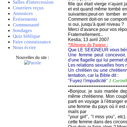
Salles d'intercession
fille qui était vierge n'ayan
Courriers reçus
et est quand même tombé ence
Annonces
suivantes:peut-on tomber e
Évènements
Comment doit-on se comporter 
si oui, jusqu'à quel niveau ?
Communauté
Merci d'avance pour vos répo
Sondages
Fraternellement...
Quiz biblique
Kestia, 13 avril 2007
Faire connaissance
*Réponse du Pasteur :
Nous écrire
Que LE SEIGNEUR vous béni
Une femme peut concevoir, 
Nouvelles du site :
d'une flagelle qui lui permet 
Les relations sexuelles hors 
Un chrétien ou une chrétienne
tentation, car la Bible dit :
1 Corint
"Fuyez l'impudicité"
••••••••••••••••••••••••••••••••••
•
Bonjour, je suis mariée de
même chrétienne. Mon couple t
parti en voyage à l'étranger e
une femme du pays où il est 
mails par
"your girl", "I miss you", etc
cette femme dans des circons
Que dois-je faire alors ? Mer