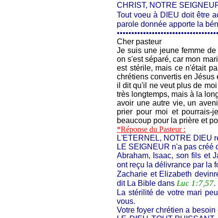
CHRIST, NOTRE SEIGNEUR,
Tout voeu à DIEU doit être 
parole donnée apporte la béné
••••••••••••••••••••••••••••••••••
Cher pasteur
Je suis une jeune femme de 
on s'est séparé, car mon mari
est stérile, mais ce n'était
chrétiens convertis en Jésus 
il dit qu'il ne veut plus de moi
très longtemps, mais à la long
avoir une autre vie, un aven
prier pour moi et pourrais-
beaucoup pour la prière et 
*Réponse du Pasteur :
L'ETERNEL, NOTRE DIEU rest
LE SEIGNEUR n'a pas créé d'
Abraham, Isaac, son fils et Ja
ont reçu la délivrance par la f
Zacharie et Elizabeth devinr
Luc 1:7,57
dit La Bible dans
.
La stérilité de votre mari pe
vous.
Votre foyer chrétien a besoin 