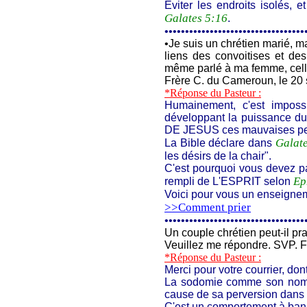
Eviter les endroits isolés, 
Galates 5:16
.
••••••••••••••••••••••••••••••••••
•
Je suis un chrétien marié, ma
liens des convoitises et des 
même parlé à ma femme, celle-
Frère C. du Cameroun, le 20
*Réponse du Pasteur :
Humainement, c'est imposs
développant la puissance d
DE JESUS ces mauvaises pens
Galat
La Bible déclare dans
les désirs de la chair".
C'est pourquoi vous devez p
Ep
rempli de L'ESPRIT selon
Voici pour vous un enseigneme
>>Comment prier
••••••••••••••••••••••••••••••••••
Un couple chrétien peut-il pra
Veuillez me répondre. SVP. F
*Réponse du Pasteur :
Merci pour votre courrier, dont
La sodomie comme son nom l'
cause de sa perversion dans
C'est un comportement à bann