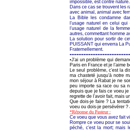
impossible, est contre nature.
Dans ce cas se trouvent le
avec animal, animal avec fem
La Bible les condamne d
l'usage naturel en celui qu
l'usage naturel de la femme
autres, commettant homme a
La solution pour sortir de c
PUISSANT qui enverra La Pu
Fraternellement.
••••••••••••••••••••••••••••••••••
•
J'ai un problème qui demande
Paris en France et je l'aime 
Le seul problème, c'est la d
ma chasteté jusqu'à notre mar
mon séjour à Rabat je ne sors p
peu importe sa race ou sa na
depuis que je fais ce voeu je 
regrette de l'avoir fait, mais
Que dois-je faire ? La tentat
voeu ou dois-je persévérer ?
*Réponse du Pasteur :
Ce voeu que vous avez fait vi
Rompre ce voeu pour se souill
péché, c'est la mort; mais 