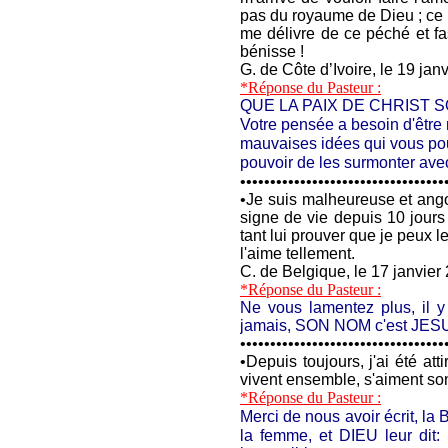
pas du royaume de Dieu ; ce 
me délivre de ce péché et f
bénisse !
G. de Côte d’Ivoire, le 19 jan
*Réponse du Pasteur :
QUE LA PAIX DE CHRIST S
Votre pensée a besoin d'être
mauvaises idées qui vous pous
pouvoir de les surmonter av
••••••••••••••••••••••••••••••••••
•
Je suis malheureuse et ango
signe de vie depuis 10 jours 
tant lui prouver que je peux 
l'aime tellement.
C. de Belgique, le 17 janvier
*Réponse du Pasteur :
Ne vous lamentez plus, il
jamais, SON NOM c'est JES
••••••••••••••••••••••••••••••••••
•
Depuis toujours, j'ai été at
vivent ensemble, s'aiment s
*Réponse du Pasteur :
Merci de nous avoir écrit, la
la femme, et DIEU leur dit: 