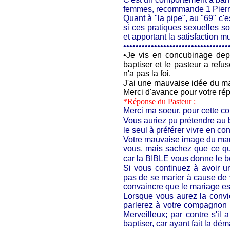
femmes, recommande 1 Pierr
Quant à "la pipe", au "69" c
si ces pratiques sexuelles son
et apportant la satisfaction m
••••••••••••••••••••••••••••••••••
•
Je vis en concubinage depu
baptiser et le pasteur a refu
n'a pas la foi.
J'ai une mauvaise idée du mar
Merci d'avance pour votre r
*Réponse du Pasteur :
Merci ma soeur, pour cette c
Vous auriez pu prétendre au
le seul à préférer vivre en c
Votre mauvaise image du mari
vous, mais sachez que ce que
car la BIBLE vous donne le bo
Si vous continuez à avoir u
pas de se marier à cause de 
convaincre que le mariage est
Lorsque vous aurez la convi
parlerez à votre compagnon 
Merveilleux; par contre s'il 
baptiser, car ayant fait la dé