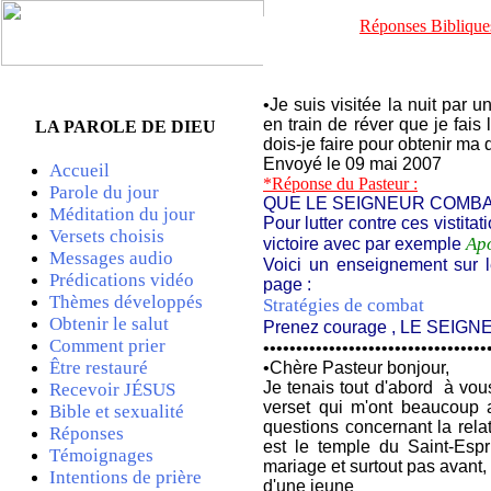
Réponses Bibliques 
•
Je suis visitée la nuit par 
en train de réver que je fai
LA PAROLE DE DIEU
dois-je faire pour obtenir ma 
Envoyé le 09 mai 2007
Accueil
*Réponse du Pasteur :
Parole du jour
QUE LE SEIGNEUR COMBA
Méditation du jour
Pour lutter contre ces vistit
Versets choisis
Ap
victoire avec par exemple
Messages audio
Voici un enseignement sur l
Prédications vidéo
page :
Thèmes développés
Stratégies de combat
Obtenir le salut
Prenez courage , LE SEIGN
Comment prier
••••••••••••••••••••••••••••••••••
Être restauré
•
Chère Pasteur bonjour,
Je tenais tout d'abord à vou
Recevoir JÉSUS
verset qui m'ont beaucoup a
Bible et sexualité
questions concernant la relat
Réponses
est le temple du Saint-Espr
Témoignages
mariage et surtout pas avant,
Intentions de prière
d'une jeune