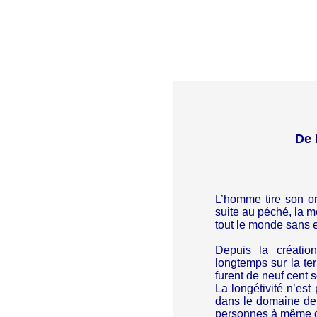
De 
L’homme tire son 
suite au péché, la m
tout le monde sans 
Depuis la créatio
longtemps sur la te
furent de neuf cent s
La longétivité n’es
dans le domaine de l
personnes à même d