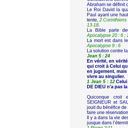
Abraham se définit
Le Roi David la qua
Paul ayant une haut
tente,
2 Corinthiens 
13-18
.
La Bible parle deu
Apocalypse 20 : 6 ; 
La mort est dans le
Apocalypse 9 : 6
La solution contre 
Jean 5 : 24
En vérité, en vérit
qui croit à Celui qu
en jugement, mais i
vivre au singulier.
1 Jean 5 : 12
Celui 
DE DIEU n'a pas la 
Quiconque croi
SEIGNEUR et SAUVE
jouit du bénéfice de
faire une réservation
Il y a dans la vie d
jusque dans l’éternit
1 Pierre 2:11
.